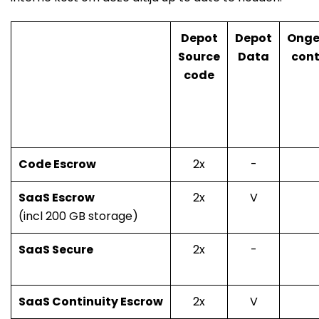
Depot
Depot
Onge
Source
Data
cont
code
Code Escrow
2x
-
SaaS Escrow
2x
V
(incl 200 GB storage)
SaaS Secure
2x
-
SaaS Continuity Escrow
2x
V